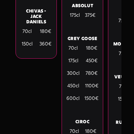
ABSOLUT
CAN
CHIVAS -
DUC
175cl
375€
JACK
75cl
DANIELS
70cl
180€
GREY GOOSE
150cl
360€
MOËT &
70cl
180€
75cl
175cl
450€
300cl
780€
VEUVE 
450cl
1100€
75cl
600cl
1500€
150cl
CIROC
RUINAR
DE 
70cl
180€