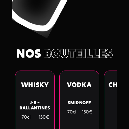
NOS
BOUTEILLES
WHISKY
VODKA
CHAM
J-B –
SMIRNOFF
CAST
BALLANTINES
70cl
150€
75cl
70cl
150€