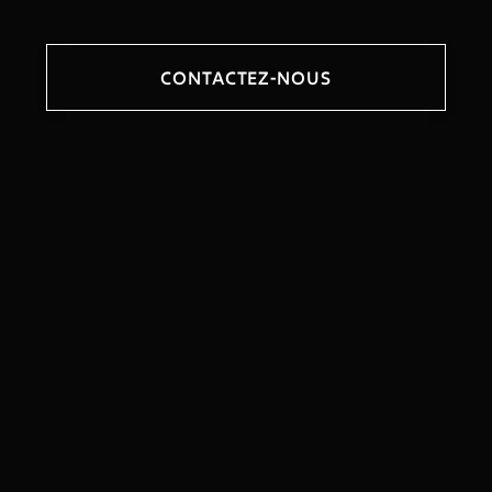
CONTACTEZ-NOUS
64 route de Versailles
78430 Louveciennes
info@pachaclub.fr
+33 6 47 47 20 20